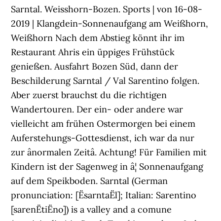
Sarntal. Weisshorn-Bozen. Sports | von 16-08-
2019 | Klangdein-Sonnenaufgang am Weißhorn,
Weißhorn Nach dem Abstieg könnt ihr im
Restaurant Ahris ein üppiges Frühstück
genießen. Ausfahrt Bozen Süd, dann der
Beschilderung Sarntal / Val Sarentino folgen.
Aber zuerst brauchst du die richtigen
Wandertouren. Der ein- oder andere war
vielleicht am frühen Ostermorgen bei einem
Auferstehungs-Gottesdienst, ich war da nur
zur ânormalen Zeitâ. Achtung! Für Familien mit
Kindern ist der Sagenweg in â¦ Sonnenaufgang
auf dem Speikboden. Sarntal (German
pronunciation: [ËsarntaËl]; Italian: Sarentino
[sarenËtiËno]) is a valley and a comune