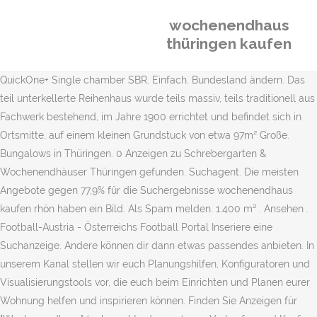
wochenendhaus
thüringen kaufen
QuickOne+ Single chamber SBR. Einfach. Bundesland ändern. Das
teil unterkellerte Reihenhaus wurde teils massiv, teils traditionell aus
Fachwerk bestehend, im Jahre 1900 errichtet und befindet sich in
Ortsmitte, auf einem kleinen Grundstuck von etwa 97m² Große.
Bungalows in Thüringen. 0 Anzeigen zu Schrebergarten &
Wochenendhäuser Thüringen gefunden. Suchagent. Die meisten
Angebote gegen 77,9% fűr die Suchergebnisse wochenendhaus
kaufen rhön haben ein Bild. Als Spam melden. 1.400 m² . Ansehen .
Football-Austria - Österreichs Football Portal Inseriere eine
Suchanzeige. Andere können dir dann etwas passendes anbieten. In
unserem Kanal stellen wir euch Planungshilfen, Konfiguratoren und
Visualisierungstools vor, die euch beim Einrichten und Planen eurer
Wohnung helfen und inspirieren können. Finden Sie Anzeigen für