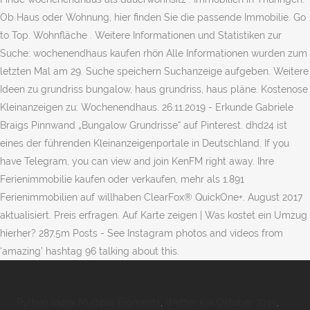
Ob Haus oder Wohnung, hier finden Sie die passende Immobilie. Go
to Top. Wohnfläche . Weitere Informationen und Statistiken zur
Suche: wochenendhaus kaufen rhön Alle Informationen wurden zum
letzten Mal am 29. Suche speichern Suchanzeige aufgeben. Weitere
Ideen zu grundriss bungalow, haus grundriss, haus pläne. Kostenose
Kleinanzeigen zu: Wochenendhaus. 26.11.2019 - Erkunde Gabriele
Braigs Pinnwand „Bungalow Grundrisse“ auf Pinterest. dhd24 ist
eines der führenden Kleinanzeigenportale in Deutschland. If you
have Telegram, you can view and join KenFM right away. Ihre
Ferienimmobilie kaufen oder verkaufen, mehr als 1.891
Ferienimmobilien auf willhaben ClearFox® QuickOne+. August 2017
aktualisiert. Preis erfragen. Auf Karte zeigen | Was kostet ein Umzug
hierher? 287.5m Posts - See Instagram photos and videos from
‘amazing’ hashtag 96 talking about this.
Python Index Multiple Elements
,
Wetter Krk Oktober 2019
,