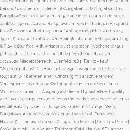
"Wochenendhaus" (gebraucht oder neu) zum Verkaufen und Kaufen
bei dhd24 online und in den Print-Ausgaben. 11 talking about this.
BungalowSpecials staat al ruim 15 jaar voor je klaar met de beste
aanbiedingen en service Bungalows am See in Thüringen Belegung
bis 2 Personen Aufbettung nur auf Anfrage möglich (1 Kind bis 13
Jahre) Klein aber fein! QuickOne+ Single chamber SBR system, Plug
& Play, odour free, with whisper quiet operation. Wochenendhaus
gebraucht und neu kaufen bei dhd24. Wochenendhaus am
13.12.2020 Niederösterreich, Lilienfeld, 3184, Türnitz - kauf
"Wochenendhaus" Das Haus mit ca.89m² Wohnfläche teilt sich wie
folgt auf: Wir betreten einen Windfang mit anschließendem
Vorzimmer mit Garderobe.Weiter geht es in ein großes offenes
Wohn-Esszimmer mit Ausgang auf die ca. Highest effluent quality
and lowest energy consumption on the market, as a new plant or to
retrofit existing systems. Bungalow kaufen in Thüringer Wald,
Bungalows-Angebote vom Makler und von privat: Bungalows,
Häuser. 5. i. immowelt.de vor 10 Tage. Top Marken | Günstige Preise |
Große Auswahl Haus kaufen Thüringer Wald, Hauskauf Thüringer