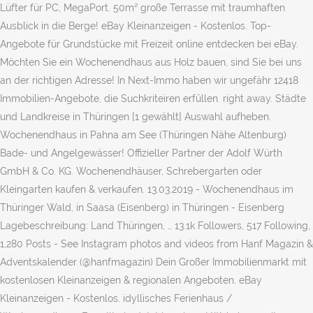
Lüfter für PC, MegaPort. 50m² große Terrasse mit traumhaften
Ausblick in die Berge! eBay Kleinanzeigen - Kostenlos. Top-
Angebote für Grundstücke mit Freizeit online entdecken bei eBay.
Möchten Sie ein Wochenendhaus aus Holz bauen, sind Sie bei uns
an der richtigen Adresse! In Next-Immo haben wir ungefähr 12418
Immobilien-Angebote, die Suchkriteiren erfűllen. right away. Städte
und Landkreise in Thüringen [1 gewählt] Auswahl aufheben.
Wochenendhaus in Pahna am See (Thüringen Nähe Altenburg)
Bade- und Angelgewässer! Offizieller Partner der Adolf Würth
GmbH & Co. KG. Wochenendhäuser, Schrebergarten oder
Kleingarten kaufen & verkaufen. 13.03.2019 - Wochenendhaus im
Thüringer Wald, in Saasa (Eisenberg) in Thüringen - Eisenberg
Lagebeschreibung: Land Thüringen, … 13.1k Followers, 517 Following,
1,280 Posts - See Instagram photos and videos from Hanf Magazin &
Adventskalender (@hanfmagazin) Dein Großer Immobilienmarkt mit
kostenlosen Kleinanzeigen & regionalen Angeboten. eBay
Kleinanzeigen - Kostenlos. idyllisches Ferienhaus /