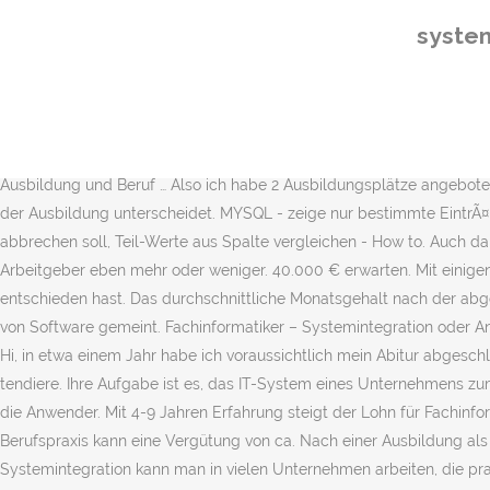
Im bundesweiten Durchschnitt liegt das Monatsgehalt bei 2.833 € brutto. IT / Computer Hier konzipierst und programmierst du Software nach KundenwÃ¼nschen, testest Anwendungen, passt diese an und entwickelst BedienoberflÃ¤chen. Während deiner Ausbildung hast du die Wahl zwischen vier Fachrichtungen: Anwendungsentwicklung, Systemintegration, Daten- und Prozessanalyse oder Digitale Vernetzung. Du sorgst in Unternehmen, dafÃ¼r, dass die IT problemlos lÃ¤uft. Deine konkreten Aufgaben hängen davon ab, für welche der Fachrichtungen du dich entschieden hast. Einsatzgebiete der Fachinformatiker Anwendungsentwicklung sind in Unternehmen nahezu aller Branchen zu finden. eMail mit weiteren Instruktionen geschickt Viele GrÃ¼Ãe,Dein azubister-Team. Und damit Sie Ihre Strategie besser planen können, erfahren Sie hier, was ein Fachinformatiker für Systemintegration so verdient bzw. Der Fachinformatiker mit Schwerpunkt Anwendungsentwicklung beschÃ¤ftigt sich mit der Realisierung unterschiedlichster Software Projekte. das Studium erfüllst und du Spaß am Entwickeln neuer Anwendungen hast. Warum das so ist und welches Gehalt ein Vermessungstechniker in Ausbildung und Beruf … Also ich habe 2 Ausbildungsplätze angeboten bekommen das eine ist systemintegration und das andere anwendungsentwicklung und wollte jetzt fragen ob und wie sehr sich das in der Ausbildung unterscheidet. MYSQL - zeige nur bestimmte EintrÃ¤ge (nicht LIMIT), Java Programm, das kleine Buchstaben in einem String zÃ¤hlen soll und bei groÃen Buchstaben oder Sonderzeichen abbrechen soll, Teil-Werte aus Spalte vergleichen - How to. Auch da unterliegt die tatsächliche Höhe den gleichen Einflussfaktoren wie zuvor bereits schon in der Ausbildung. Je nach Erfahrung und Arbeitgeber eben mehr oder weniger. 40.000 € erwarten. Mit einigen Jahre… Jetzt gleich eintragen. verdienen kann. Deine konkreten Aufgaben hängen davon ab, für welche der Fachrichtungen du dich entschieden hast. Das durchschnittliche Monatsgehalt nach der abgeschlossenen Ausbildung liegt bei 2700 Euro brutto. Mit dem Begriff Anwendungsentwicklung ist der gesamte Prozess der Herstellung von Software gemeint. Fachinformatiker – Systemintegration oder Anwendungsentwicklung Ihre neue Position bei uns. [Wunsch] Fachinformatiker Systemintegration oder Anwendungsentwicklung Wunsch Hi, in etwa einem Jahr habe ich voraussichtlich mein Abitur abgeschlossen und bin derzeit am überlegen ob studieren oder Ausbildung zum Fachinformatiker wobei ich derzeit eher stark zur Ausbildung tendiere. Ihre Aufgabe ist es, das IT-System eines Unternehmens zum reibungslosen Laufen zu führen. Im Bereich Anwendungsentwicklung setzt du Softwareprojekte nach Kundenwunsch um und schulst die Anwender. Mit 4-9 Jahren Erfahrung steigt der Lohn für Fachinformatiker für Systemintegration bis zu etwa 35.000 €, während ein Fachinformatiker für Systemintegration mit mehr als 10 Jahren Berufspraxis kann eine Vergütung von ca. Nach einer Ausbildung als Fachinformatiker für Systemintegration startet man mit einem durchschnittlichen Einstiegsgehalt von ca. Als Fachinformatiker Systemintegration kann man in vielen Unternehmen arbeiten, die praktisch orientierte IT-Spezialisten für die a
syste