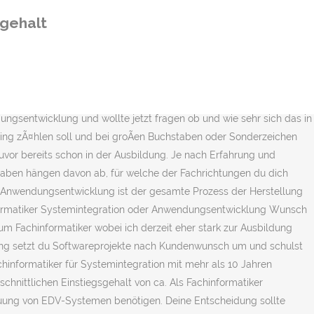
ster. Beide Richtungen haben somit ihre Besonderheiten. Dein Fachinformatiker-Systemintegration-Gehalt liegt bei 1.800 bis 2.500 Euro brutto im Monat. Also ich mach zur Zeit ne Ausbildung Systemintegration. Programmierer sind doch gesuchte Leute? Mit dem azubister-Newsletter bleibst du immer auf dem Laufenden rund um Unser Quikcheck zeigt dir die wichtigsten Punkte im Ãberblick. Während der Ausbildung oder im Verlauf deines Studiums entscheidest du dich für eine der beiden Fachrichtungen und spezialisierst dich auf Systemintegration oder auf Anwendungsentwicklung. Gehalt. Systemintegration oder Anwendungsentwicklung? Schau dir unsere Bewerbungstipps an und schreib uns, warum du Fachinformatiker/in in unserer Berufsgenossenschaft werden möchtest und wodurch du dich für das Berufsbild qualifizierst.. Du passt zu uns, wenn du die Voraussetzungen für die Ausbildung bzw. Also ich mache zur Zeit eine Ausbildung als Systemintegrator und programmiere nur, was ich schon alles auf die Beine in der Firma gestellt habe *selberlos*. Fachinformatiker werden verstÃ¤rkt gesucht. Um den Abschluss Fachinformatiker – Fachrichtung Anwendungsentwicklung oder Fachinformatiker – Fachrichtung Systemintegration zu erlangen, legst Du vor der IHK eine Prüfung ab. Der Unterschied Fachinformatiker Anwendungsentwicklung und Systemintegration liegt somit vereinfacht dargestellt darin: in der Anwendungsentwicklung arbeitest du mehr mit Software, wobei du mit Schwerpunkt Systemintegration eher mit Hardware zu tun hast. Wir suchen einen Fachinformatiker – Systemintegration oder Anwendungsentwicklung (m/w/d) zur… Sehen Sie sich dieses und … Nachdem die Lehre erfolgreich absolviert und alle Prüfungen bestanden wurden, gibt es fortan auch das erste richtige Gehalt zum Einstieg. Und mich reizt es jetzt, seine Stelle zu besetzen, hab aber noch Zweifel. Leider sind allgemeingültige Aussagen für dein Einkommen als Fachinformatiker für Anwendungsentwicklung in Ausbildung und Beruf nicht möglich. Im dritten Lehrjahr verdienst du zwischen 1.080 und 1.110 Euro. Das durchschnittliche Einstiegsgehalt liegt beim Berufseinstieg zwischen 2000 … Wenn IT- /Computer-LÃ¶sungen geplant und umgesetzt werden mÃ¼ssen, sind sie gefragt. Ich hab mir meinen Pc selber zusammengebaut und kann ein bisschen Hardware, hab aber auch schon kleine Seiten mit PHP, HTML und CSS programmiert und sorge für Freunde auf einen Windows Server mit Version 2008. Unterschied Fachinformatiker Anwendungsentwicklung und Systemintegration. Ich kann mich nicht entscheiden, mich als Systemintegration oder Anwendungsentwicklung als Fachinformatiker zu bewerben. Unser Quikcheck zeigt dir alle wichtigen Punkte rund um den Fachinformatiker auf einen Blick. Während der Ausbildung oder im Verlauf deines Studiums entscheidest du dich für eine der beiden Fachrichtungen und spezialisierst dich auf Systemintegration oder auf Anwendungsentwicklung. Um antworten zu kÃ¶nnen musst du eingeloggt sein. Da sich Programmiersprachen und Bediensysteme stÃ¤ndig Ã¤ndern und weiterentwickeln, musst du hier immer auf dem neuesten Stand sein. Jobs-regional erklärt dir auf dieser Seite wie viel du in deiner Ausbildung zum Fachinformatiker für Systemi
gehalt