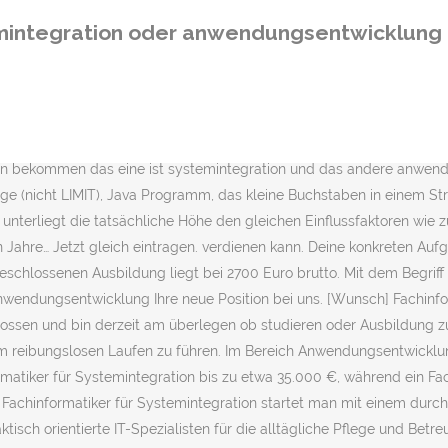
lltägliche Pflege und Betreuung von EDV-Systemen benötigen. Deine Entscheidung sollte ohnehin inhaltlich getroffen werden und nicht nur vom Gehalt abhängig gemacht werden. Gehalt während der Ausbildung Im ersten Jahr deiner Ausbildung liegt dein Gehalt bei 940 bis 960 Euro brutto. Informatiker /-in Solltest du einem Studium nicht abgeneigt sein und dich gerne mit theoretischen Zusammenhängen auseinandersetzen, ist der Beruf des Informatiker etwas für dich. Das durchschnittliche Fachinformatiker Systemintegration-Gehalt beträgt laut Entgeltatlas der Bundesagentur für Arbeit 4.236 €. Hallo, Global lässt sich meiner Meinung nicht sagen. Auch aufstrebende junge Unternehmen suchen immer mehr Fachinformatiker, wie zum Beispiel auch die Gamesbranche. Unterschied Fachinformatiker Anwendungsentwicklung und Systemintegration. Es gibt zwei wählbare Fachrichtungen für Fachinformatiker, Anwendungsentwicklung oder Systemintegration. Der Gehalts-Check erklärt dir, warum das so ist, und zeigt dir Beispiele für mögliche Gehälter als Fachinformatiker. Alle Rechte vorbehalten. Bei der Berufswahl spielt das spätere Gehalt eine wichtige Rolle. Prinzipiell suchen aber auch Firmen der verschiedensten Wirtschaftsbereiche nach den Experten. Der Beruf des Fachinformatikers gliedert sich in zwei Fachrichtungen: Es gibt das Berufsbild Fachinformatiker Systemintegration und das Berufsbild Fachinformatiker Anwendungsentwicklung. Ausbildung und Berufswahl. Gehalt für Fachinformatiker für Systemintegration? Wie viel kann ich als Fachinformatiker für Systemintegration später verdienen? Die Ausbildung ist eine 3-jÃ¤hrige duale Ausbildung, wobei sich Auszubildende spÃ¤testens nach dem zweiten Lehrjahr fÃ¼r eine Fachrichtung entscheiden mÃ¼ssen: entweder fÃ¼r den Fachinformatiker Anwendungsentwicklung oder Systemintegration. Der Fachinformatiker für Systemintegration hat gänzlich andere Aufgaben als der Fachinformatiker, der für die Anwendungsentwicklung zuständig ist. Vielen Dank fÃ¼r die Anmeldung. azubister erklÃ¤rt dir den Unterschied zwischen den beiden Fachrichtungen. Dein späteres Gehalt spielt bei deiner Berufswahl eine wichtige Rolle. Als Fachinformatiker/in Anwendungsentwicklung können Sie ein Durchschnittsgehalt von 34.600 € erwarten. Pauschale Aussagen zum Gehalt als Fachinformatiker für Systemintegration sind aber leider nicht möglich. Als Fachinformatiker für Systemintegration sollten Sie auch Ihre Gehaltsverhandlungen mit System angehen. Die Gehaltsspanne als Fachinformatiker/in Anwendungsentwicklung liegt zwischen 27.800 € und 42.200 €. Da du im zweiten Lehrjahr schon viel einsatzfähiger bist, steigt auch dein Gehalt – nämlich auf 1.000 bis 1.030 Euro im Monat. Copyright Â© 2020 evidero GmbH. Die Ausbildung ist eine 3-jährige duale Ausbildung, wobei sich Auszubildende spätestens nach dem zweiten Lehrjahr für eine Fachrichtung entscheiden müssen: entweder für den Fachinformatiker Anwendungsentwicklung oder Systemintegration. Im Laufe der Zeit steigt dieses individuell je nach Betrieb von Zeit zu Zeit natürlich noch weiter an. Anwendungsentwickler arbeiten klassisch in der IT-Branche – logisch. Wir informieren dich Ã¼ber Neuigkeiten und spannende Gewinnspiele auf azubi
mintegration oder anwendungsentwicklung 