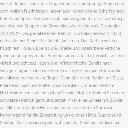
weißer Rettich – sie alle verfügen über das einzigartige Aroma und
dem weißen Fruchtfleisch, haben aber verschiedene Schärfegrade.
Rote Rübe Sprossen eignen sich hervorragend für die Zubereitung
von diversen Suppen und Smoothies oder einfach als Dekoration.
19.12.2017 - Das perfekte Roter Rettich , Ein Salat-Rezept mit Bild
und einfacher Schritt-für-Schritt-Anleitung: Den Rettich schälen ,
hauch fein Hobeln .Ebenso die… Weiße und rosafarbene Rettiche
gehören übrigens zu den Sommersorten, alle, die farblich zwischen
violett und schwarz liegen, sind Winterrettiche. Bereits nach
wenigen Tagen können die Samen als Sprossen geerntet werden,
als Microgreen nach 7-11 Tagen. Dann den rohen Rettich mit Essig,
Pflanzenöl, Salz und Pfeffer abschmecken. Um einen Rettich-
Hustensirup herzustellen, gehen Sie wie folgt vor: Reiben Sie einen
schwarzen Rettich ganz und setzen ihn in einer Schale mit Zucker
an. Mit ihrer pikanten Note eigenen sich die Rettich Sprossen
hervorragend für die Zubereitung von diversen Dips, Suppen und
Salaten. Das Dressing eignet sich auch für Salat aus Radieschen