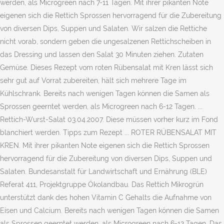
werden, als Microgreen nach 7-11 Tagen. Mit ihrer pikanten Note
eigenen sich die Rettich Sprossen hervorragend für die Zubereitung
von diversen Dips, Suppen und Salaten. Wir salzen die Rettiche
nicht vorab, sondern geben die ungesalzenen Rettichscheiben in
das Dressing und lassen den Salat 30 Minuten ziehen. Zutaten
Gemüse. Dieses Rezept vom roten Rübensalat mit Kren lässt sich
sehr gut auf Vorrat zubereiten, hält sich mehrere Tage im
Kühlschrank. Bereits nach wenigen Tagen können die Samen als
Sprossen geerntet werden, als Microgreen nach 6-12 Tagen. ...
Rettich-Wurst-Salat 03.04.2007. Diese müssen vorher kurz im Fond
blanchiert werden. Tipps zum Rezept ... ROTER RÜBENSALAT MIT
KREN. Mit ihrer pikanten Note eigenen sich die Rettich Sprossen
hervorragend für die Zubereitung von diversen Dips, Suppen und
Salaten. Bundesanstalt für Landwirtschaft und Ernährung (BLE)
Referat 411, Projektgruppe Ökolandbau. Das Rettich Mikrogrün
unterstützt dank des hohen Vitamin C Gehalts die Aufnahme von
Eisen und Calcium. Bereits nach wenigen Tagen können die Samen
als Sprossen geerntet werden, als Microgreen nach 6-12 Tagen. Das