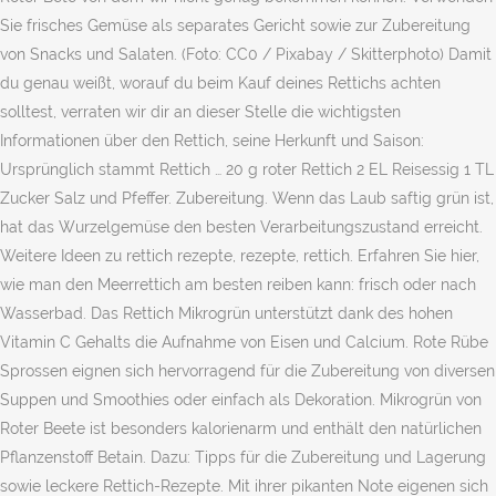
Sie frisches Gemüse als separates Gericht sowie zur Zubereitung
von Snacks und Salaten. (Foto: CC0 / Pixabay / Skitterphoto) Damit
du genau weißt, worauf du beim Kauf deines Rettichs achten
solltest, verraten wir dir an dieser Stelle die wichtigsten
Informationen über den Rettich, seine Herkunft und Saison:
Ursprünglich stammt Rettich … 20 g roter Rettich 2 EL Reisessig 1 TL
Zucker Salz und Pfeffer. Zubereitung. Wenn das Laub saftig grün ist,
hat das Wurzelgemüse den besten Verarbeitungszustand erreicht.
Weitere Ideen zu rettich rezepte, rezepte, rettich. Erfahren Sie hier,
wie man den Meerrettich am besten reiben kann: frisch oder nach
Wasserbad. Das Rettich Mikrogrün unterstützt dank des hohen
Vitamin C Gehalts die Aufnahme von Eisen und Calcium. Rote Rübe
Sprossen eignen sich hervorragend für die Zubereitung von diversen
Suppen und Smoothies oder einfach als Dekoration. Mikrogrün von
Roter Beete ist besonders kalorienarm und enthält den natürlichen
Pflanzenstoff Betain. Dazu: Tipps für die Zubereitung und Lagerung
sowie leckere Rettich-Rezepte. Mit ihrer pikanten Note eigenen sich