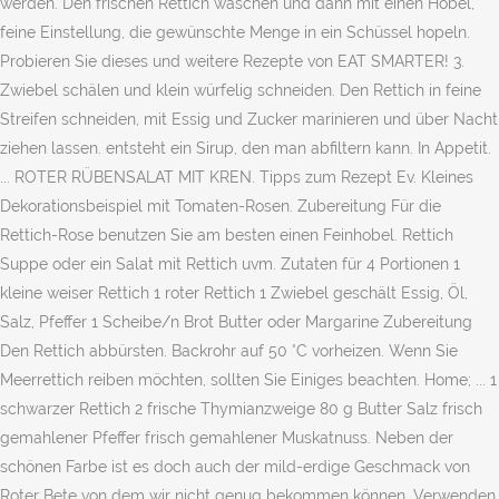
werden. Den frischen Rettich waschen und dann mit einen Hobel,
feine Einstellung, die gewünschte Menge in ein Schüssel hopeln.
Probieren Sie dieses und weitere Rezepte von EAT SMARTER! 3.
Zwiebel schälen und klein würfelig schneiden. Den Rettich in feine
Streifen schneiden, mit Essig und Zucker marinieren und über Nacht
ziehen lassen. entsteht ein Sirup, den man abfiltern kann. In Appetit.
... ROTER RÜBENSALAT MIT KREN. Tipps zum Rezept Ev. Kleines
Dekorationsbeispiel mit Tomaten-Rosen. Zubereitung Für die
Rettich-Rose benutzen Sie am besten einen Feinhobel. Rettich
Suppe oder ein Salat mit Rettich uvm. Zutaten für 4 Portionen 1
kleine weiser Rettich 1 roter Rettich 1 Zwiebel geschält Essig, Öl,
Salz, Pfeffer 1 Scheibe/n Brot Butter oder Margarine Zubereitung
Den Rettich abbürsten. Backrohr auf 50 °C vorheizen. Wenn Sie
Meerrettich reiben möchten, sollten Sie Einiges beachten. Home; ... 1
schwarzer Rettich 2 frische Thymianzweige 80 g Butter Salz frisch
gemahlener Pfeffer frisch gemahlener Muskatnuss. Neben der
schönen Farbe ist es doch auch der mild-erdige Geschmack von
Roter Bete von dem wir nicht genug bekommen können. Verwenden