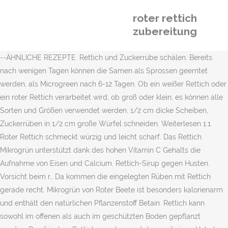
roter rettich
zubereitung
--ÄHNLICHE REZEPTE. Rettich und Zuckerrübe schälen. Bereits
nach wenigen Tagen können die Samen als Sprossen geerntet
werden, als Microgreen nach 6-12 Tagen. Ob ein weißer Rettich oder
ein roter Rettich verarbeitet wird, ob groß oder klein, es können alle
Sorten und Größen verwendet werden. 1/2 cm dicke Scheiben,
Zuckerrüben in 1/2 cm große Würfel schneiden. Weiterlesen 1.1.
Roter Rettich schmeckt würzig und leicht scharf. Das Rettich
Mikrogrün unterstützt dank des hohen Vitamin C Gehalts die
Aufnahme von Eisen und Calcium. Rettich-Sirup gegen Husten.
Vorsicht beim r… Da kommen die eingelegten Rüben mit Rettich
gerade recht. Mikrogrün von Roter Beete ist besonders kalorienarm
und enthält den natürlichen Pflanzenstoff Betain. Rettich kann
sowohl im offenen als auch im geschützten Boden gepflanzt