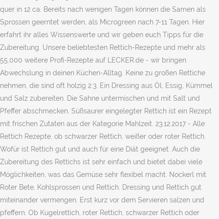
quer in 12 ca. Bereits nach wenigen Tagen können die Samen als
Sprossen geerntet werden, als Microgreen nach 7-11 Tagen. Hier
erfahrt ihr alles Wissenswerte und wir geben euch Tipps für die
Zubereitung. Unsere beliebtesten Rettich-Rezepte und mehr als
55.000 weitere Profi-Rezepte auf LECKER.de - wir bringen
Abwechslung in deinen Küchen-Alltag. Keine zu großen Rettiche
nehmen, die sind oft holzig 2.3. Ein Dressing aus Öl, Essig, Kümmel
und Salz zubereiten. Die Sahne untermischen und mit Salt und
Pfeffer abschmecken. Süßsaurer eingelegter Rettich ist ein Rezept
mit frischen Zutaten aus der Kategorie Mahlzeit. 23.12.2017 - Alle
Rettich Rezepte, ob schwarzer Rettich, weißer oder roter Rettich.
Wofür ist Rettich gut und auch für eine Diät geeignet. Auch die
Zubereitung des Rettichs ist sehr einfach und bietet dabei viele
Möglichkeiten, was das Gemüse sehr flexibel macht. Nockerl mit
Roter Bete, Kohlsprossen und Rettich. Dressing und Rettich gut
miteinander vermengen. Erst kurz vor dem Servieren salzen und
pfeffern. Ob Kugelrettich, roter Rettich, schwarzer Rettich oder