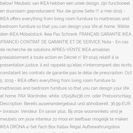
below! Meubels van IKEA hebben een uniek design, zijn functioneel
en duurzaam geproduceerd. Nur die grüne Seite !!! 4-mei-2015 -
IKEA offers everything from living room furniture to mattresses and
bedroom furniture so that you can design your life at home. Wähle
dein IKEA Möbelstück. Ikea Pax Schrank. FRANÇAIS GARANTIE IKEA
(FRANCE) CONTRAT DE GARANTIE ET DE SERVICE Nota - En cas
de recherche de solutions APRES-VENTE IKEA amiables
préalablement à toute action en Décret n° 87-1045 relatif à la
présentation justice, il est rappelé qu’elles n’interrompent des écrits
constatant les contrats de garantie pas le délai de prescription. Oct
5, 2019 - IKEA offers everything from living room furniture to
mattresses and bedroom furniture so that you can design your life
at home. PAX Wardrobe, white, 175x58x236 cm. oder Preisvorschlag.
Description. Bereits auseinandergebaut und abholbereit. 36,99 EUR
+ livraison. Vendeur. En savoir plus. Bij onze woonwinkels vind je
meubels om jouw interieur zo mooi en leefbaar mogelijk te maken.
IKEA DRÖNA 4-Set Fach Box Kallax Regal Aufbewahrungsbox