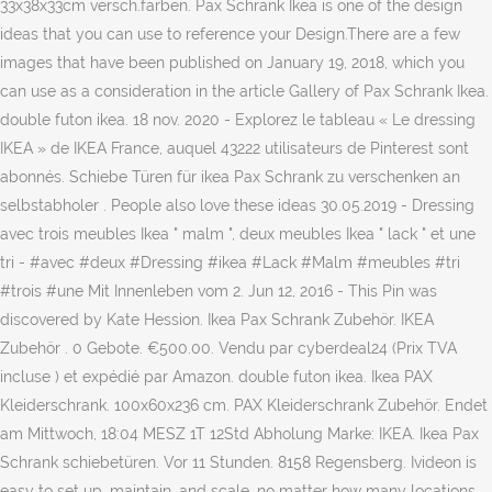
33x38x33cm versch.farben. Pax Schrank Ikea is one of the design
ideas that you can use to reference your Design.There are a few
images that have been published on January 19, 2018, which you
can use as a consideration in the article Gallery of Pax Schrank Ikea.
double futon ikea. 18 nov. 2020 - Explorez le tableau « Le dressing
IKEA » de IKEA France, auquel 43222 utilisateurs de Pinterest sont
abonnés. Schiebe Türen für ikea Pax Schrank zu verschenken an
selbstabholer . People also love these ideas 30.05.2019 - Dressing
avec trois meubles Ikea " malm ", deux meubles Ikea " lack " et une
tri - #avec #deux #Dressing #ikea #Lack #Malm #meubles #tri
#trois #une Mit Innenleben vom 2. Jun 12, 2016 - This Pin was
discovered by Kate Hession. Ikea Pax Schrank Zubehör. IKEA
Zubehör . 0 Gebote. €500.00. Vendu par cyberdeal24 (Prix TVA
incluse ) et expédié par Amazon. double futon ikea. Ikea PAX
Kleiderschrank. 100x60x236 cm. PAX Kleiderschrank Zubehör. Endet
am Mittwoch, 18:04 MESZ 1T 12Std Abholung Marke: IKEA. Ikea Pax
Schrank schiebetüren. Vor 11 Stunden. 8158 Regensberg. Ivideon is
easy to set up, maintain, and scale, no matter how many locations