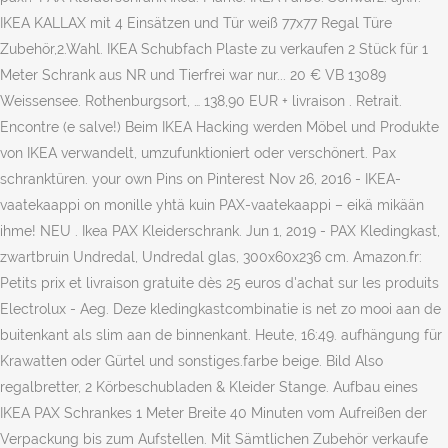
IKEA KALLAX mit 4 Einsätzen und Tür weiß 77x77 Regal Türe
Zubehör,2.Wahl. IKEA Schubfach Plaste zu verkaufen 2 Stück für 1
Meter Schrank aus NR und Tierfrei war nur... 20 € VB 13089
Weissensee. Rothenburgsort, … 138,90 EUR + livraison . Retrait.
Encontre (e salve!) Beim IKEA Hacking werden Möbel und Produkte
von IKEA verwandelt, umzufunktioniert oder verschönert. Pax
schranktüren. your own Pins on Pinterest Nov 26, 2016 - IKEA-
vaatekaappi on monille yhtä kuin PAX-vaatekaappi – eikä mikään
ihme! NEU . Ikea PAX Kleiderschrank. Jun 1, 2019 - PAX Kledingkast,
zwartbruin Undredal, Undredal glas, 300x60x236 cm. Amazon.fr:
Petits prix et livraison gratuite dès 25 euros d'achat sur les produits
Electrolux - Aeg. Deze kledingkastcombinatie is net zo mooi aan de
buitenkant als slim aan de binnenkant. Heute, 16:49. aufhängung für
Krawatten oder Gürtel und sonstiges.farbe beige. Bild Also
regalbretter, 2 Körbeschubladen & Kleider Stange. Aufbau eines
IKEA PAX Schrankes 1 Meter Breite 40 Minuten vom Aufreißen der
Verpackung bis zum Aufstellen. Mit Sämtlichen Zubehör verkaufe