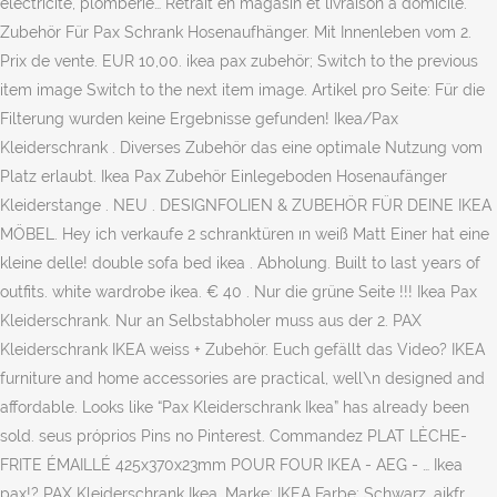
électricité, plomberie… Retrait en magasin et livraison à domicile.
Zubehör Für Pax Schrank Hosenaufhänger. Mit Innenleben vom 2.
Prix de vente. EUR 10,00. ikea pax zubehör; Switch to the previous
item image Switch to the next item image. Artikel pro Seite: Für die
Filterung wurden keine Ergebnisse gefunden! Ikea/Pax
Kleiderschrank . Diverses Zubehör das eine optimale Nutzung vom
Platz erlaubt. Ikea Pax Zubehör Einlegeboden Hosenaufänger
Kleiderstange . NEU . DESIGNFOLIEN & ZUBEHÖR FÜR DEINE IKEA
MÖBEL. Hey ich verkaufe 2 schranktüren ın weiß Matt Einer hat eine
kleine delle! double sofa bed ikea . Abholung. Built to last years of
outfits. white wardrobe ikea. € 40 . Nur die grüne Seite !!! Ikea Pax
Kleiderschrank. Nur an Selbstabholer muss aus der 2. PAX
Kleiderschrank IKEA weiss + Zubehör. Euch gefällt das Video? IKEA
furniture and home accessories are practical, well\n designed and
affordable. Looks like “Pax Kleiderschrank Ikea” has already been
sold. seus próprios Pins no Pinterest. Commandez PLAT LÈCHE-
FRITE ÉMAILLÉ 425x370x23mm POUR FOUR IKEA - AEG - … Ikea
pax!? PAX Kleiderschrank Ikea. Marke: IKEA Farbe: Schwarz. ajkfr.