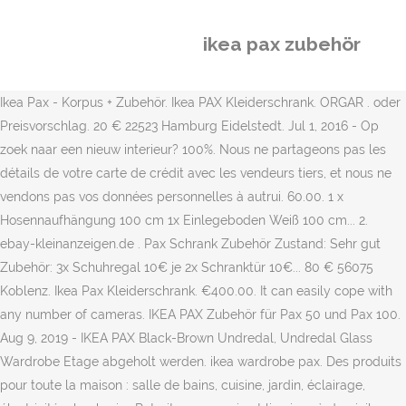
ikea pax zubehör
Ikea Pax - Korpus + Zubehör. Ikea PAX Kleiderschrank. ORGAR . oder
Preisvorschlag. 20 € 22523 Hamburg Eidelstedt. Jul 1, 2016 - Op
zoek naar een nieuw interieur? 100%. Nous ne partageons pas les
détails de votre carte de crédit avec les vendeurs tiers, et nous ne
vendons pas vos données personnelles à autrui. 60.00. 1 x
Hosennaufhängung 100 cm 1x Einlegeboden Weiß 100 cm... 2.
ebay-kleinanzeigen.de . Pax Schrank Zubehör Zustand: ️Sehr gut
Zubehör: ️3x Schuhregal 10€ je ️2x Schranktür 10€... 80 € 56075
Koblenz. Ikea Pax Kleiderschrank. €400.00. It can easily cope with
any number of cameras. IKEA PAX Zubehör für Pax 50 und Pax 100.
Aug 9, 2019 - IKEA PAX Black-Brown Undredal, Undredal Glass
Wardrobe Etage abgeholt werden. ikea wardrobe pax. Des produits
pour toute la maison : salle de bains, cuisine, jardin, éclairage,