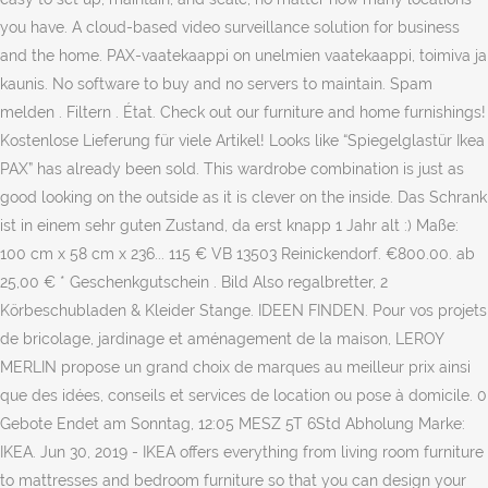
you have. A cloud-based video surveillance solution for business
and the home. PAX-vaatekaappi on unelmien vaatekaappi, toimiva ja
kaunis. No software to buy and no servers to maintain. Spam
melden . Filtern . État. Check out our furniture and home furnishings!
Kostenlose Lieferung für viele Artikel! Looks like “Spiegelglastür Ikea
PAX” has already been sold. This wardrobe combination is just as
good looking on the outside as it is clever on the inside. Das Schrank
ist in einem sehr guten Zustand, da erst knapp 1 Jahr alt :) Maße:
100 cm x 58 cm x 236... 115 € VB 13503 Reinickendorf. €800.00. ab
25,00 € * Geschenkgutschein . Bild Also regalbretter, 2
Körbeschubladen & Kleider Stange. IDEEN FINDEN. Pour vos projets
de bricolage, jardinage et aménagement de la maison, LEROY
MERLIN propose un grand choix de marques au meilleur prix ainsi
que des idées, conseils et services de location ou pose à domicile. 0
Gebote Endet am Sonntag, 12:05 MESZ 5T 6Std Abholung Marke:
IKEA. Jun 30, 2019 - IKEA offers everything from living room furniture
to mattresses and bedroom furniture so that you can design your