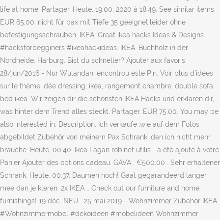
life at home. Partager. Heute, 19:00. 2020 à 18:49. See similar items.
EUR 65,00. nicht für pax mit Tiefe 35 geeignet.leider ohne
befestigungsschrauben. IKEA. Great ikea hacks Ideas & Designs
#hacksforbegginers #ikeahackideas. IKEA. Buchholz in der
Nordheide, Harburg. Bist du schneller? Ajouter aux favoris.
28/jun/2016 - Nur Wulandani encontrou este Pin. Voir plus d'idées
sur le thème idée dressing, ikea, rangement chambre. double sofa
bed ikea. Wir zeigen dir die schönsten IKEA Hacks und erklären dir,
was hinter dem Trend alles steckt. Partager. EUR 75,00. You may be
also interested in. Description. Ich verkaufe ,wie auf dem Fotos
abgebildet Zubehör von meinem Pax Schrank ,den ich nicht mehr
brauche. Heute, 00:40. Ikea Lagan robinet utilis... a été ajouté à votre
Panier Ajouter des options cadeau. GAVA . €500.00 . Sehr erhaltener
Schrank. Heute, 00:37. Daumen hoch! Gaat gegarandeerd langer
mee dan je kleren. 2x IKEA … Check out our furniture and home
furnishings! 19 déc. NEU . 25 mai 2019 - Wohnzimmer Zubehör IKEA
#Wohnzimmermöbel #dekoideen #möbelideen Wohnzimmer