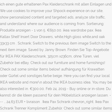
ich einen gute erhaltenen Pax Kleiderschrank mit allen Einlagen und
We use cookies to improve your Shpock experience on our site,
show personalized content and targeted ads, analyze site traffic,
and understand where our audience is coming from. Sortierung:
Produkte anzeigen - 1 von 5. €650.00. ikea wardrobe pax. Ikea
Kallax Shelf Insert Door Drawers, white,High gloss white,and oak
33x33 cm . Schrank; Switch to the previous item image Switch to the
next item image. Saved by Janny Brown. Finden Sie Top-Angebote
für IKEA PAX Kleiderschrank, 325cm x236cm, ohne Türen, viel
Zubehör bei eBay. Check out our furniture and home furnishings!
Check out some similar items below! aufhängung für Krawatten
oder Gürtel und sonstiges.farbe beige. Here you can find your local
IKEA website and more\n about the IKEA business idea. You may be
also interested in. €300.00. Feb 24, 2019 - Buy online or in-store. Du
kannst dir die Ideen passend für dein Möbelstück anzeigen lassen. -
-- … 24,63 EUR + livraison . Ikea Pax Schrank chevron_right. Ikea Pax
Schrank Trenner Kompliment Zubehör. Check out some similar items