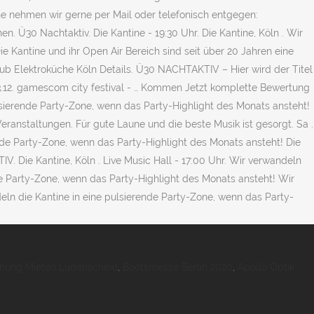
hnung Mieten Lüdenscheid
,
Bootsmesse Berlin 2020
,
Apollo Optik