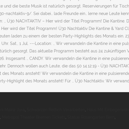
ni Mainz Jura
,
Schwarzen Rettich Verarbeiten
,
Haus Mit Einliegerwo
,
Metropol Theater Bremen Tickets
,
Statue Rosengarten Bern
,