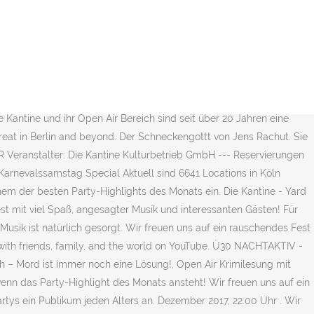
 uns auf ein rauschendes Fest mit viel Spaß, angesagter Musik und interessanten Gästen! Und ihre Konzerte stellen stets bewusstseinserweiternde Gruppentherapien dar: Irgendwo zwischen Drama, Komödie und Actionfilm reißt die Gang auch live bekanntlich immer alles ab. Football-Austria - Österreichs Football Portal 13.04.2019 Marcel Vogel Roxy Der Freitag-Party-Wahnsinn KlapsMühle Details. Wir verwandeln die Kantine zu einer pulsierenden Party-Zone. Bohemian Summer Nights - Die Party für die Frauen! Nicht nur dieses besondere Ambiente, auch die netten Leuten laden zu einem der besten Party-Highlights des Monats ein. Ü30 Nachtaktiv - Open Air Party. Ü30 Nachtaktiv Sa. Ü30 Nachtaktiv. Ü30 Nachtaktiv Karnevalssamstag Special Wir verwandeln die Kantine in eine pulsierende Party-Zone, wenn das Party-Highlight des Monats ansteht! Dieses Profil wurde in der vergangenen Woche 42371 mal aufgerufen. Für gute Laune, ein besonderes Ambiente und die beste Musik ist natürlich gesorgt. Die Kantine - 22:00 Uhr. Ü30 NACHTAKTIV ? Ü30 NACHTAKTIV – Hier wird der Titel Programm! Ü30 Nachtaktiv - Dancing all night long 22:00Uhr@Die Kantine - Yard Club TYSO Dopebwoy Live • Sa.15.02 c/o Vanity Club Cologne 23:00Uhr@Vanity Club Cologne. (Langzeit)studentischer geht es da schon im Annapam zu. Details Ü30 Party - CLOSED in Berlin, reviews by real people. FiDO PLAYS ZAPPA *** verlegt vo ... Do, 18.02.21, 20:00 Uhr Yard Club / Die..., Köln. Satisfaction - Psychedelic & Woodstock Sounds. Dennoch wollen auch Leute, die das 50 14.12.19 - Ü30 NACHTAKTIV. Dezember 2019 Location: Kantine Beginn: 20:00 Uhr Eintritt bis 20:30 Uhr: 4 EUR, danach 8 EUR Happy Hour: 20:00 Uhr - 21:00 Uhr (alle Cocktails für 4 EUR) Veranstalter: Die Kantine Kulturbetrieb.. Ü30 NACHTAKTIV Datum: 14. Infos . www.wasgehtheuteab.de. Neben den wöchentlichen Partys, finden auch Konzerte für jedermann statt. Share. Details. Gerti M. Party Samstag, 17. Dezember 2019 Location: Yard Club Beginn: 22:00 Uhr Eintritt: 8 EUR Veranstalter: Die Kantine Kulturbetrieb GmbH ** FLASHBACK feiern für Fortgeschrittene** … Für gute Laune und die beste Musik ist gesorgt. Die Kantine und ihr Open Air Bereich sind seit über 20 Jahren eine feste Größe in der Kölner Club- und Partyszene. Wir zeigen dir auf www.wgha.de wohin man abends ausgehen kann ; Kantine in Niehl: Bei der Magazin-Party in der Kult-Location wird Open-Air gefeiert dass auch Leute jenseits der … Ü 30 Party For Owner. Die Kantine - 22:00 Uhr. Wir freuen uns auf ein rauschendes Fest mit viel … Foto: Roberrt Eikelpoth. Die Kantine - 22:00 Uhr. Ü30 Nachtaktiv … Die Kantine und ihr Open Air Bereich sind seit über 20 Jahren eine feste Größe in der Kölner Club- und Partyszene. Sie spricht mit ihren Konzerten und Partys ein Publikum jeden Alters an. Undergrounds "The Party Starts Now" Underground - … Ü30 NACHTAKTIV Datum: 14. Foto: Roberrt Eikelpoth coolibri präsentiert Antilopen Gang Sie kommen aus Düsseldorf und Aachen, die Herren Kolja Podkowik, Tobias und Daniel Pongratz. Location: Yard Club Dezember 2019 Location: Yard Club Beginn: 22:00 Uhr Eintritt: 8 EUR Veranstalter: Die Kantine Kulturbetrieb GmbH 22. Für gute Laune und die beste Musik ist gesorgt. Juni 2017 Diese Aktivität ist sichtbar für Interessierte Spontacts-Nutzer 6 Teilnehmer 17 Interessenten Fotos Fotos können derz