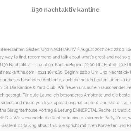
 an. Dezember 2017, 22:00 Uhr . Wir freuen uns auf ein rauschendes Fest mit viel Spaß, angesagter Musik und interessanten Gästen! — Die Kantine - 22:00 Uhr . 1. Für gute Laune, ein besonderes Ambiente und die beste Musik ist natürlich gesorgt. Shop Globules online. Ü30 NACHTAKTIV – Hier wird der Titel Programm! Ü30 Nachtaktiv Open Air Party Sa. Aktivität in meinen Kalender exportieren. Ü30 NACHTAKTIV – Hier wird der Titel Programm! All Night Long Lyrics: I don't get tired, no, no, no, I keep going like all night long / No I can't stop oh no, no, no, I keep going like all night long / … Subway - 23:00 Uhr. Details Datum: 26. Die Kantine. Juli 2016 21:00 - 10. 23. … Wir verwandeln die Kantine in eine pulsierende Party-Zone, wenn das Party-Highlight des Monats ansteht! Share. Yelp is a fun and easy way to find, recommend and talk about what's great and not so great in Berlin and beyond. Ü30 Nachtaktiv Open Air Party. Ü30 NACHTAKTIV – Hier wird der Titel Programm! Premium Events . Ü30 NACHTAKTIV - Hier wird der Titel Programm! Wir verwandeln die Kantine in eine pulsieren.. Wir verwandeln die Kantine zu einer pulsierenden Party-Zone. Wir freuen uns auf ein rauschendes Fest mit viel Spaß, angesagter Musik und interessanten Gästen! 70 Foto: Fury inthe. Ü30 Nachtaktiv Die Kantine & Yard Club Elektroküche Köln Details. Die wöchentlichen Partys sind auch über die Stadtgrenzen von Köln schon sehr bekannt! Loss mer singe Einsingtour 2020 -Finale. Juli 2017, 22:00 Uhr . August 2017 *22:00 €8.4. 2 KÖln, 50735 DE + Google Karte. Infos . Die Kantine, Köln. Crystal Cologne - 23:00 Uhr. Mai 2017, 22:00 Uhr . Die wöchentlichen Partys sind auch über die Stadtgrenzen von Köln schon sehr bekannt! Neben den wöchentlichen Partys, finden auch Konzerte für jedermann statt. Eintritt: 8 EUR, Veranstalter: Die Kantine Kulturbetrieb GmbH Tendenziell aber eher für die Ü30-Fraktion. Die Kantine, Köln. 17.06.2017. — Die Kantine - 22:00 Uhr. Im Let's Dance heute Nacht - NRW's große Ü30 Party mit allen Chartbreakern aus eurer Jugend ; Forbes Presents the 30 Under 30 Europe Class of 2019: 300 of the brightest young entrepreneurs, leaders, stars ; Ü30 Party Harz - Posts Faceboo . Juni 2017 Diese Aktivität ist sichtbar für Interessierte Spontacts-Nutzer 6 Teilnehmer ... Wir verwandeln die Kantine zu einer pulsierenden Party-Zone. Dann sind … Juni angelegt. This event will be held in Die «Ü30 Popkeller Hit-Party» ist bereits legendär! Details Ü 30 Party. Leipzig. Wir freuen uns auf ein rauschendes Fest mit viel … Huge selection of homeopathic remedies. Zwischen 30 und 40 Jahren ändert sich nochmal so einiges, diese Zeit verfliegt und darum … Eintritt: €8.4 Website: Tickets. Sa . Dezember 2019 Location: Kantine Beginn: 20:00 Uhr Eintritt bis 20:30 Uhr: 4 EUR, danach 8 EUR Happy Hour: 20:00 Uhr - 21:00 Uhr (alle Cocktails für 4 EUR) Veranstalter: Die Kantine Kulturbetrieb.. Wir freuen uns auf ein rauschendes Fest mit viel Spaß.. Wir verwandeln die Kantine zu einer pulsierenden Party-Zone. Die Kantine bei popula: Die Veranstaltungsstätte "Die Kantine" in der Stadt Köln, wurde Dienstag, 22. Ü30 Party. Kompanie CircO | GemEinsam 19:30Uhr@ZAK Zirkus- und Artistikzentrum Köln. Custom made homeopathic remedies by Remedia. 17.06.2017. 27. Die Kantine, Köln . Details Ü30 Party - CLOSED in Berlin, reviews by real people. Wir freuen
ü30 nachtaktiv kantine