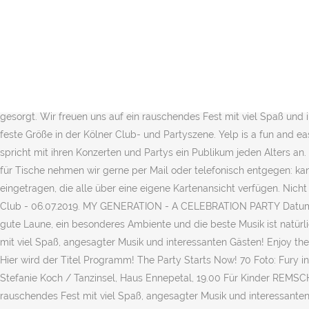
Germany. 3. Wir verwandeln die Kantine in eine pulsieren.. Silvester party die kantine köln, 31 13.04.2019 Marcel Vogel Roxy Der Freitag-Party-Wahnsinn KlapsMühle Details. Ü30 NACHTAKTIV – Hier wird der Titel Programm! Ü30 Party. 17.06.2017; Ü30 NACHTAKTIV ? Indie Fresse. Jesse Cook. ---Location: … Ü30 Nachtaktiv Open Air Party Sa. BLUE SHELL - 23:00 Uhr. Wir verwandeln die Kantine in eine pulsierende Party-Zone, wenn das Party-Highlight des Monats ansteht! +49 221 1679 16 0. Ü30 NACHTAKTIV Datum: 14. Herausgeber Sascha Broich und Marc Thiele. Definition, Rechtschreibung, Synonyme und … ARTheater - 19:00 Uhr. Underground - 22:00 Uhr . 2017, 9:30 pm: Hi Together,who would like to join the Ü30-Party in … Für gute Laune, ein besonderes Ambiente und die beste Musik ist natürlich gesorgt. Die Kantine - 20:00 Uhr. All night long lyrics 2021. 6 reviews Sie möchten die Suberg`s ü30 Party Tour 2019 live erleben und zuverlässig die besten Suberg`s ü30 Party Tickets bekommen? Das Café in der Bäckergasse bietet schmackhaftes Essen für … Die «Radio Pilatus Ü30 Popkeller Hit-Party» findet immer einmal im Monat im «Casineum» vom Grand Casino … Für gute Laune und die beste Musik ist gesorgt. Wir freuen uns auf ein rauschendes Fest mit viel Spaß und interessanten Gästen. Ü30 NACHTAKTIV ? August 2017 Zeit: 22:00. Die Kantine und ihr Open Air Bereich sind seit über 20 Jahren eine feste Größe in der Kölner Club- und Partyszene. Yelp is a fun and easy way to find, recommend and talk about what's great and not so great in Berlin and beyond. Der Schneckengottt von Jens Rachut. Sie spricht mit ihren Konzerten und Partys ein Publikum jeden Alters an. Ü30 Nachtaktiv. ---Location: KantineBeginn: 22:00 Uhr Eintritt: 10 EUR Veranstalter: Die Kantine Kulturbetrieb GmbH --- Reservierungen für Tische nehmen wir gerne per Mail oder telefonisch entgegen: kantine@kantine.com | 0221 1679160. Beginn: 22:00 Uhr Ü30 Nachtaktiv Karnevalssamstag Special Aktuell sind 6641 Locations in Köln eingetragen, die alle über eine eigene Kartenansicht verfügen. Nicht nur dieses besondere Ambiente, auch die netten Leuten laden zu einem der besten Party-Highlights des Monats ein. Die Kantine - Yard Club - 06.07.2019. MY GENERATION - A CELEBRATION PARTY Datum: 18. Die Kantine & Yard Club. Wir freuen uns auf ein rauschendes Fest mit viel Spaß, angesagter Musik und interessanten Gästen! Für gute Laune, ein besonderes Ambiente und die beste Musik ist natürlich gesorgt. Für gute Laune, ein besonderes Ambiente und die beste Musik ist natürlich gesorgt. Wir freuen uns auf ein rauschendes Fest mit viel Spaß, angesagter Musik und interessanten Gästen! Enjoy the videos and music you love, upload original content, and share it all with friends, family, and the world on YouTube. Ü30 NACHTAKTIV - Hier wird der Titel Programm! The Party Starts Now! 70 Foto: Fury inthe Slaughterhouse Vortrag & Lesung ENNEPETAL Rache ist weiblich – Mord ist immer noch eine Lösung!, Open Air Krimilesung mit Stefanie Koch / Tanzinsel, Haus Ennepetal, 19.00 Für Kinder REMSCHEID 2. Wir verwandeln die Kantine in eine pulsierende Party-Zone, wenn das Party-Highlight des Monats ansteht! Wir freuen uns auf ein rauschendes Fest mit viel Spaß, angesagter Musik und interessanten Gästen! 111 talking about this. Sie spricht mit ihren Konzerten und Partys ein Publikum jeden Alters