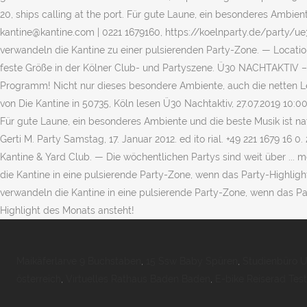
Maikäferlarve 9 Buchstaben
,
15 Ssw Baby Spüren
,
Studienbüro U
österreich
,
Virtuelles Rathaus Baden Baden
,
E-bike Reiserad Test